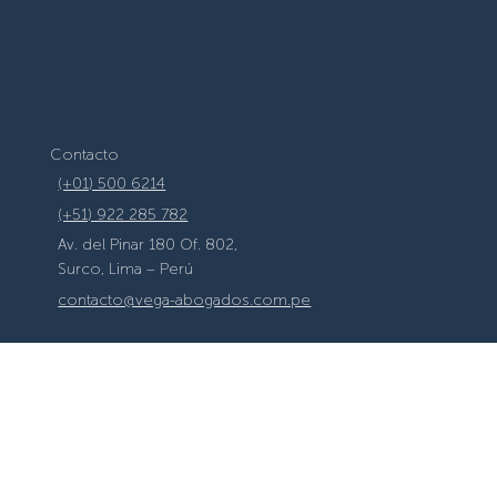
Contacto
(+01) 500 6214
(+51) 922 285 782
Av. del Pinar 180 Of. 802,
Surco, Lima – Perú
contacto@vega-abogados.com.pe