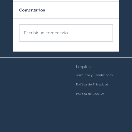
Comentarios
Escribir un comentario...
¿Alquilas tu inmueble a través de
plataformas digitales?
Legales
Términos y Condiciones
Política de Privacidad
Política de Cookies