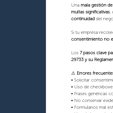
Una 
mala gestión de
multas significativas
,
continuidad 
del nego
Si tu empresa recole
consentimiento no e
Los 
7 pasos clave pa
29733 y su Reglame
⚠️ 
Errores frecuente
• Solicitar consent
• Uso de checkboxe
• Frases genéricas c
• No conservar evide
• Formularios mal es