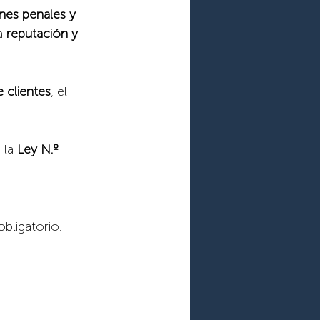
nes penales y 
a 
reputación y 
 clientes
, el 
 la 
Ley N.º 
bligatorio.