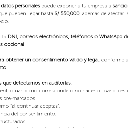
 datos personales
 puede exponer a tu empresa a 
sancio
 que pueden llegar hasta 
S/ 550,000
, además de afectar l
cio.
cta 
DNI, correos electrónicos, teléfonos o WhatsApp de
s opcional
.
ra obtener un consentimiento válido y legal
, conforme a
nto
.
s que detectamos en auditorías
:
imiento cuando no corresponde o no hacerlo cuando es o
s pre-marcados.
omo “al continuar aceptas”.
ncia del consentimiento.
tructurados.