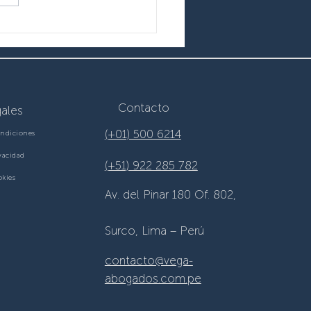
𝒏𝒏𝒖𝒂𝒍 𝑪𝒐𝒏𝒇𝒆𝒓𝒆𝒏𝒄𝒆
𝟲
Contacto
ales
(+01) 500 6214
ndiciones
ivacidad
(+51) 922 285 782
okies
Av. del Pinar 180 Of. 802,
Surco, Lima – Perú
contacto@vega-
abogados.com.pe